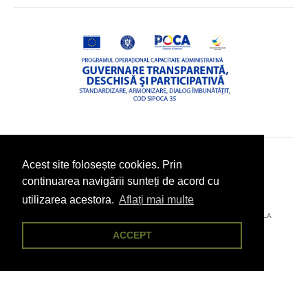
Acest site folosește cookies. Prin
© 2026 - PRIMĂRIA COMUNEI POJORÂTA, JUDEȚUL SUCEAVA
continuarea navigării sunteți de acord cu
utilizarea acestora.
Aflați mai multe
AȚI ÎNTÂMPINAT O PROBLEMĂ TEHNICĂ? TRIMITEȚI-NE UN EMAIL LA
POJORÂTA@CITYDESK.EU
ACCEPT