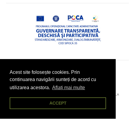
Acest site folosește cookies. Prin
© 2026 - PRIMĂRIA COMUNEI POJORÂTA, JUDEȚUL SUCEAVA
continuarea navigării sunteți de acord cu
utilizarea acestora.
Aflați mai multe
AȚI ÎNTÂMPINAT O PROBLEMĂ TEHNICĂ? TRIMITEȚI-NE UN EMAIL LA
POJORÂTA@CITYDESK.EU
ACCEPT