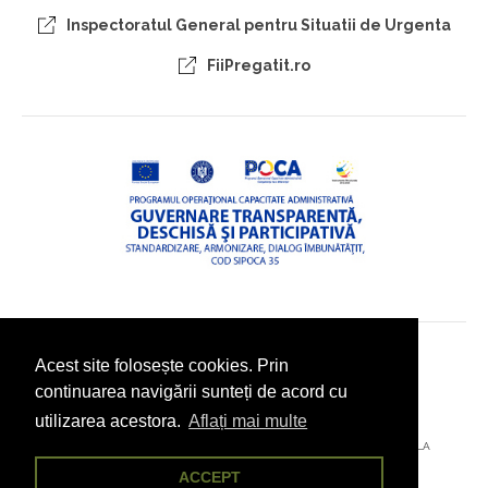
Inspectoratul General pentru Situatii de Urgenta
FiiPregatit.ro
Acest site folosește cookies. Prin
© 2026 - PRIMĂRIA COMUNEI POJORÂTA, JUDEȚUL SUCEAVA
continuarea navigării sunteți de acord cu
utilizarea acestora.
Aflați mai multe
AȚI ÎNTÂMPINAT O PROBLEMĂ TEHNICĂ? TRIMITEȚI-NE UN EMAIL LA
POJORÂTA@CITYDESK.EU
ACCEPT